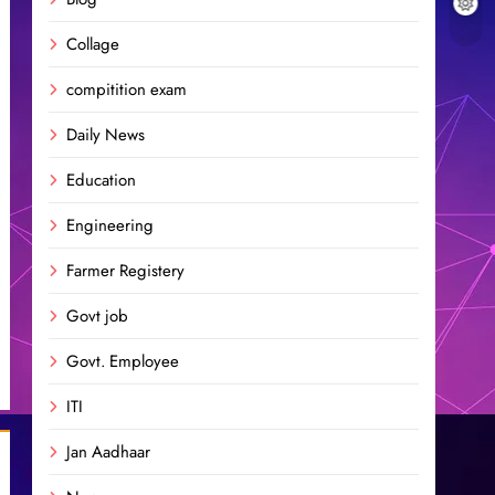
Collage
compitition exam
Daily News
Education
Engineering
Farmer Registery
Govt job
Govt. Employee
ITI
Jan Aadhaar