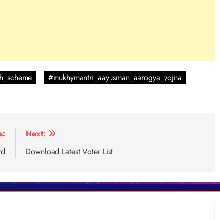
th_scheme
#mukhymantri_aayusman_aarogya_yojna
s:
Next:
rd
Download Latest Voter List