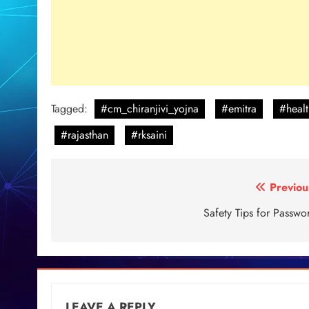
Tagged:
#cm_chiranjivi_yojna
#emitra
#heal
#rajasthan
#rksaini
Post
Previou
navigation
Safety Tips for Passwo
LEAVE A REPLY