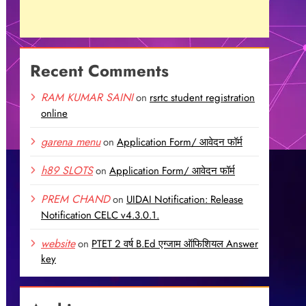
Recent Comments
RAM KUMAR SAINI
on
rsrtc student registration
online
garena menu
on
Application Form/ आवेदन फॉर्म
h89 SLOTS
on
Application Form/ आवेदन फॉर्म
PREM CHAND
on
UIDAI Notification: Release
Notification CELC v4.3.0.1.
website
on
PTET 2 वर्ष B.Ed एग्जाम ऑफिशियल Answer
key