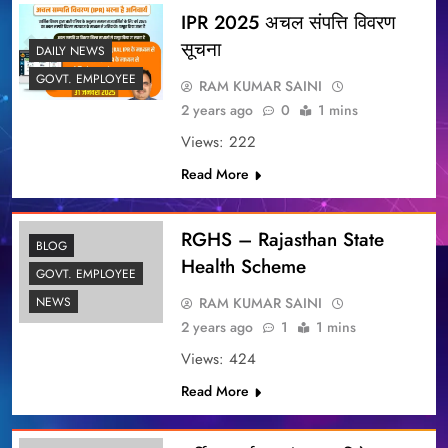
IPR 2025 अचल संपत्ति विवरण
सूचना
DAILY NEWS
GOVT. EMPLOYEE
RAM KUMAR SAINI
2 years ago
0
1 mins
Views: 222
Read More
RGHS – Rajasthan State
BLOG
Health Scheme
GOVT. EMPLOYEE
RAM KUMAR SAINI
NEWS
2 years ago
1
1 mins
Views: 424
Read More