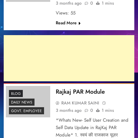
3 months ago
0
1 mins
Views: 55
Read More
Rajkaj PAR Module
BLOG
DAILY NEWS
RAM KUMAR SAINI
3 months ago
0
1 mins
GOVT. EMPLOYEE
*Whats New- Self User Creation and
Self Data Update in RajKaj PAR
Module* 1. स्वयं की राजकाज यूज़र