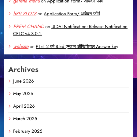
garena menu
on
Application Form/ आवेदन फॉर्म
h89 SLOTS
on
Application Form/ आवेदन फॉर्म
PREM CHAND
on
UIDAI Notification: Release Notification
CELC v4.3.0.1.
website
on
PTET 2 वर्ष B.Ed एग्जाम ऑफिशियल Answer key
Archives
June 2026
May 2026
April 2026
March 2025
February 2025