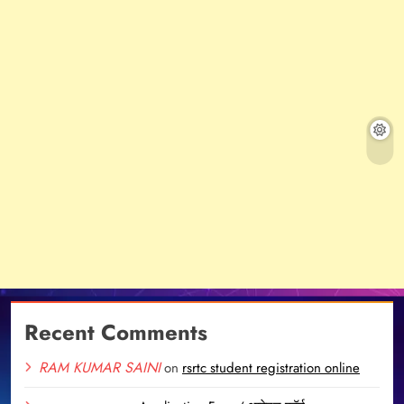
Recent Comments
RAM KUMAR SAINI
on
rsrtc student registration online