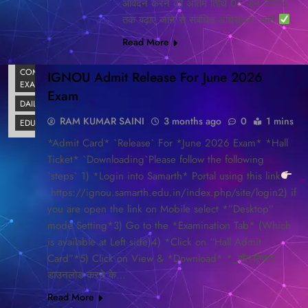
आवेदन करने की अंतिम तिथि 06 जून 2026
तक बढ़ाए जाने से संबंधित अधिसूचना जारी
Read More
BLOG
COMPITITION
IGNOU Admit Release For June 2026
EXAM
Exam
DAILY NEWS
RAM KUMAR SAINI
3 months ago
0
1 mins
EDUCATION
*Admit Card* `Release` For *June 2026 Exam* *Hall
Ticket* `Downloading`Please follow the following
`steps` 1) *Login into Samarth* Portal using this link
https://ignou.samarth.edu.in/index.php/site/login2) if
you are open the link on Mobile select *”Desktop”
mode Setting*3) Go to the *Examination Tab* (Which
is available at Left side)4) *Click on “Hall Admit
Card”*5) Click on View & *Download* *_हॉल-टिकट
डाउनलोड करने के…
Read More