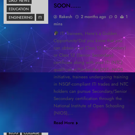
DAILY NEWS
SOON……
EDUCATION
Rakesh
2 months ago
0
1
ENGINEERING
ITI
mins
ITI Trainees, Here’s a Golden
Opportunity!Did you know that you
can obtain your Class 10 (Secondary)
or Class 12 (Senior Secondary)
certificate along with your ITI (NTC)
qualification?Under the DGT–NIOS
initiative, trainees undergoing training
in NSQF-compliant ITI trades and NTC
holders can pursue Secondary/Senior
Secondary certification through the
National Institute of Open Schooling
(NIOS),…
Read More
BLOG
COLLAGE