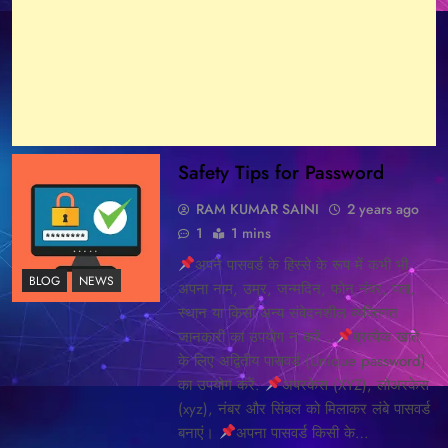
Safety Tips for Password
RAM KUMAR SAINI
2 years ago
1
1 mins
अपने पासवर्ड के हिस्से के रूप में कभी भी
BLOG
NEWS
अपना नाम, उम्र, जन्मदिन, फोन नंबर, पता,
स्थान या किसी अन्य संवेदनशील व्यक्तिगत
जानकारी का उपयोग न करें .
प्रत्येक खाते
के लिए अद्वितीय पासवर्ड (Unique password)
का उपयोग करें.
अपरकेस (XYZ), लोअरकेस
(xyz), नंबर और सिंबल को मिलाकर लंबे पासवर्ड
बनाएं।
अपना पासवर्ड किसी के…