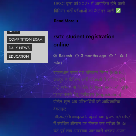
UPSC द्वारा वर्ष-2027 में आयोजित होने वाली
विभिन्न भर्ती परीक्षाओं का कैलेंडर जारी
Read More
BLOG
rsrtc student registration
COMPITITION EXAM
online
DAILY NEWS
Rakesh
3 months ago
1
1
EDUCATION
mins
राजस्थान राज्य पथ परिवहन निगम (RSRTC),
जयपुर ने विभिन्न भर्ती परीक्षाओं में शामिल होने
वाले अभ्यर्थियों के लिए नि:शुल्क यात्रा की सुविधा
प्राप्त करने हेतु पंजीकरण (Registration)
पोर्टल शुरू अब परिक्षार्थियों को आधिकारिक
वेबसाइट
https://transport.rajasthan.gov.in/rsrtc/
में संबंधित ऑप्शन पर क्लिक कर परीक्षा के 36
घंटे पूर्व तक आवश्यक जानकारी भरकर अपना