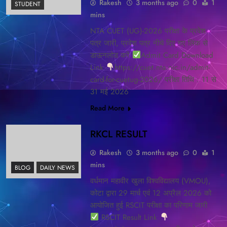
Rakesh
3 months ago
0
1
STUDENT
mins
NTA CUET (UG)-2026 परीक्षा के प्रवेश
पत्र जारी, प्रवेश पत्र नीचे दिए गए लिंक से
डाऊनलोड करें
Admit Card Download
Link
https://cuet.nta.nic.in/admit-
card-for-cuetug-2026/ परीक्षा तिथि : 11 से
31 मई 2026
Read More
RKCL RESULT
Rakesh
3 months ago
0
1
mins
BLOG
DAILY NEWS
वर्धमान महावीर खुला विश्वविद्यालय (VMOU),
कोटा द्वारा 29 मार्च एवं 12 अप्रैल 2026 को
आयोजित हुई RSCIT परीक्षा का परिणाम जारी
RSCIT Result Link