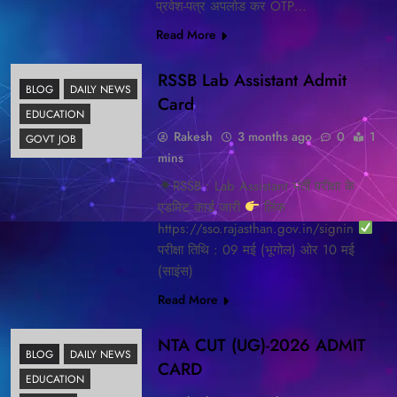
प्रवेश-पत्र अपलोड कर OTP…
Read More
RSSB Lab Assistant Admit
BLOG
DAILY NEWS
Card
EDUCATION
Rakesh
3 months ago
0
1
GOVT JOB
mins
RSSB : Lab Assistant भर्ती परीक्षा के
एडमिट कार्ड जारी
लिंक
https://sso.rajasthan.gov.in/signin
परीक्षा तिथि : 09 मई (भूगोल) ओर 10 मई
(साइंस)
Read More
NTA CUT (UG)-2026 ADMIT
BLOG
DAILY NEWS
CARD
EDUCATION