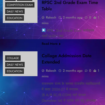
RPSC 2nd Grade Exam Time
COMPITITION EXAM
Table
DAILY NEWS
Rakesh
2 months ago
0
1
EDUCATION
mins
RPSC 2nd Grade Exam कार्यक्रम
जारी (6500 पद)
Read More
Collage Addmission Date
COLLAGE
Extended
DAILY NEWS
Rakesh
2 months ago
0
1
EDUCATION
mins
राजस्थान राज्य के समस्त राजकीय महाविद्यालयों
में सत्र 2026-27 में स्नातक
(B.A/B.SC/B.COM) पार्ट प्रथम
(Semester Ist) में प्रवेश लेने हेतु ऑनलाइन