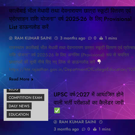
BLOG
कालीबाई भील मेधावी तथा देवनारायण छात्रा स्कूटी वितरण एवं
DAILY
प्रोत्साहन राशि योजना” वर्ष 2025-26 के लिए Provisional
NEWS
List डाऊनलोड करें
EDUCATION
RAM KUMAR SAINI
3 months ago
0
1 mins
राजस्थान कालीबाई भील मेधावी तथा देवनारायण छात्रा स्कूटी वितरण एवं प्रोत्स
राशि योजना” वर्ष 2025-26 के लिए अनंतिम (Provisional) रूप से चयनित
छात्राओं की सूची नीचे दिए गए लिंक से डाऊनलोड करें
https://hte.rajasthan.gov.in/DepartmentOfCollegeEducation/10
Read More
BLOG
UPSC वर्ष-2027 में आयोजित होने
COMPITITION EXAM
वाली भर्ती परीक्षाओं का कैलेंडर जारी
DAILY NEWS
EDUCATION
RAM KUMAR SAINI
3 months ago
0
1 mins