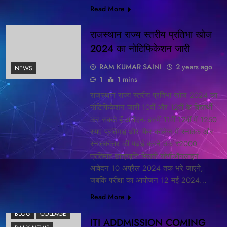
Read More
राजस्थान राज्य स्तरीय प्रतिभा खोज
2024 का नोटिफिकेशन जारी
RAM KUMAR SAINI
2 years ago
NEWS
1
1 mins
राजस्थान राज्य स्तरीय प्रतिभा खोज 2024 का
नोटिफिकेशन जारी 10वीं और 12वीं के विद्यार्थी
कर सकते हैं आवेदन- इसमें 11वीं 12वीं में 1250
रुपए प्रतिमाह और फिर कॉलेज में स्नातक और
स्नातकोत्तर की पढ़ाई करने तक ₹2000
प्रतिमाह छात्रवृत्ति मिलती रहेगीऑनलाइन
आवेदन 10 अप्रैल 2024 तक भरे जाएंगे,
जबकि परीक्षा का आयोजन 12 मई 2024…
Read More
BLOG
COLLAGE
ITI ADDMISSION COMING