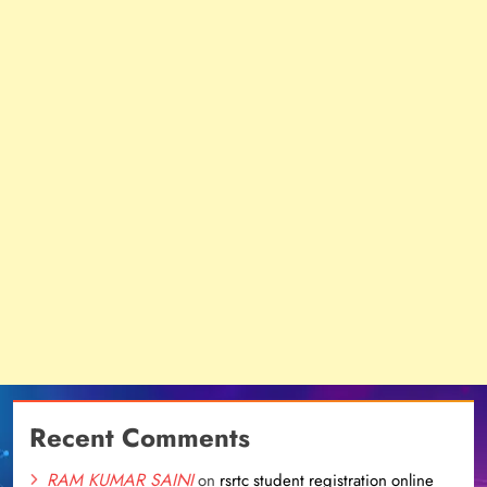
Recent Comments
RAM KUMAR SAINI
on
rsrtc student registration online