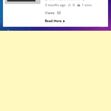
3 months ago
0
1 mins
Views: 55
Read More