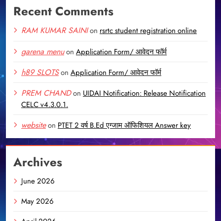
Recent Comments
RAM KUMAR SAINI
on
rsrtc student registration online
garena menu
on
Application Form/ आवेदन फॉर्म
h89 SLOTS
on
Application Form/ आवेदन फॉर्म
PREM CHAND
on
UIDAI Notification: Release Notification
CELC v4.3.0.1.
website
on
PTET 2 वर्ष B.Ed एग्जाम ऑफिशियल Answer key
Archives
June 2026
May 2026