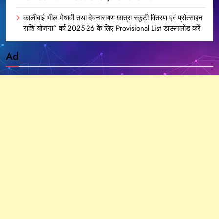
कालीबाई भील मेधावी तथा देवनारायण छात्रा स्कूटी वितरण एवं प्रोत्साहन
राशि योजना” वर्ष 2025-26 के लिए Provisional List डाऊनलोड करें
Ad