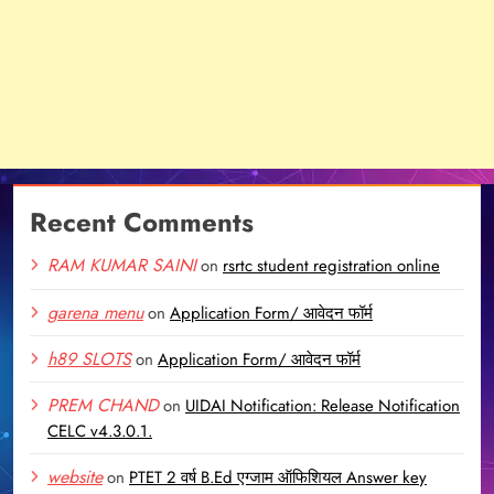
Recent Comments
RAM KUMAR SAINI
on
rsrtc student registration online
garena menu
on
Application Form/ आवेदन फॉर्म
h89 SLOTS
on
Application Form/ आवेदन फॉर्म
PREM CHAND
on
UIDAI Notification: Release Notification
CELC v4.3.0.1.
website
on
PTET 2 वर्ष B.Ed एग्जाम ऑफिशियल Answer key