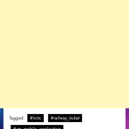
Tagged:
#irctc
#railway_ticket
#uts_mobile_application